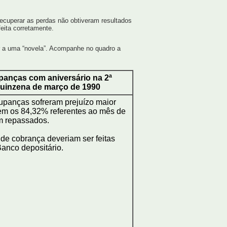
ecuperar as perdas não obtiveram resultados
feita corretamente.
ir a uma “novela”. Acompanhe no quadro a
anças com aniversário na 2ª
uinzena de março de 1990
panças sofreram prejuízo maior
em os 84,32% referentes ao mês de
am repassados.
de cobrança deveriam ser feitas
Banco depositário.