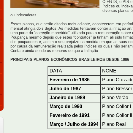
O FGTS, o PIS e 
índices ou index
diversos planos 
ou indexadores.
Esses planos, que serão citados mais adiante, aconteceram em período
mensal atingia dois dígitos. As medidas tentavam conter a inflação arti
uma parte da “correção monetária” utilizada para a remuneração sobre
Poupança mesmo depois que estes “contratos” já tinham ali sido firmado
dos poupadores e, assim o seu prejuízo na medida em que as suas ec
por causa da remuneração realizada pelos índices os quais não seria
Conta e ainda sendo os menores do que a Inflação.
PRINCIPAIS PLANOS ECONÔMICOS BRASILEIROS DESDE 1986
DATA
NOME
Fevereiro de 1986
Plano Cruzad
Julho de 1987
Plano Bresser
Janeiro de 1989
Plano Verão
Março de 1990
Plano Collor I
Fevereiro de 1991
Plano Collor II
Março / Julho de 1994
Plano Real