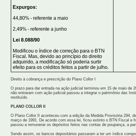
Expurgos:
44,80% - referente a maio
2,49% - referente a junho
Lei 8.088/90
Modificou o índice de correção para o BTN
Fiscal. Mas, devido ao princípio do direito
adquirido, a modificação só poderia surtir
efeito para os créditos feitos a partir de julho.
Direito à cobrança e prescrição do Plano Collor I
O prazo para dar entrada na ação judicial terminou em 15 de maio de 2
não entraram com ação judicial passou a integrar o patrimônio das Inst
restituído.
PLANO COLLOR II
O Plano Collor II aconteceu com a edição da Medida Provisória 294, de
março de 1991. De acordo com essa lei, ficou extinto o BTN Fiscal e fo
passou a remunerar os depósitos feitos nas contas de poupança, a part
Sendo assim, os bancos depositários passaram a ter um índice compos