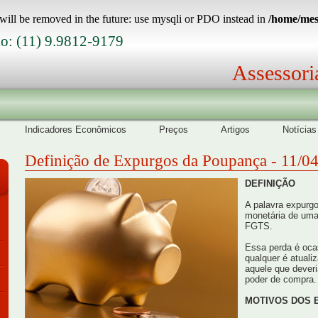
will be removed in the future: use mysqli or PDO instead in
/home/mest
o: (11) 9.9812-9179
Assessori
Indicadores Econômicos
Preços
Artigos
Notícias
Definição de Expurgos da Poupança - 11/0
DEFINIÇÃO
A palavra expurg
monetária de uma
FGTS.
Essa perda é oca
qualquer é atuali
aquele que dever
poder de compra.
MOTIVOS DOS 