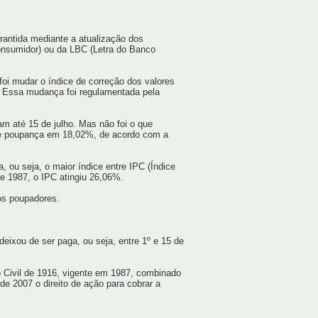
rantida mediante a atualização dos
onsumidor) ou da LBC (Letra do Banco
oi mudar o índice de correção dos valores
 Essa mudança foi regulamentada pela
.
am até 15 de julho. Mas não foi o que
 de poupança em 18,02%, de acordo com a
a, ou seja, o maior índice entre IPC (Índice
e 1987, o IPC atingiu 26,06%.
os poupadores.
deixou de ser paga, ou seja, entre 1º e 15 de
o Civil de 1916, vigente em 1987, combinado
 de 2007 o direito de ação para cobrar a