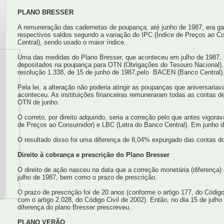
PLANO BRESSER
A remuneração das cadernetas de poupança, até junho de 1987, era ga
respectivos saldos segundo a variação do IPC (Índice de Preços ao C
Central), sendo usado o maior índice.
Uma das medidas do Plano Bresser, que aconteceu em julho de 1987, f
depositados na poupança para OTN (Obrigações do Tesouro Nacional).
resolução 1.338, de 15 de junho de 1987,pelo BACEN (Banco Central)
Pela lei, a alteração não poderia atingir as poupanças que aniversariav
aconteceu. As instituições financeiras remuneraram todas as contas
OTN de junho.
O correto, por direito adquirido, seria a correção pelo que antes vigorav
de Preços ao Consumidor) e LBC (Letra do Banco Central). Em junho d
O resultado disso foi uma diferença de 8,04% expurgado das contas d
Direito à cobrança e prescrição do Plano Bresser
O direito de ação nasceu na data que a correção monetária (diferença) 
julho de 1987, bem como o prazo de prescrição.
O prazo de prescrição foi de 20 anos (conforme o artigo 177, do Códig
com o artigo 2.028, do Código Civil de 2002). Então, no dia 15 de julho
diferença do plano Bresser prescreveu.
PLANO VERÃO