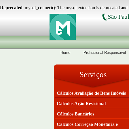
Deprecated
: mysql_connect(): The mysql extension is deprecated and 
São Paul
Home
Profissional Responsável
Serviços
Cálculos Avaliação de Bens Imóveis
Cálculos Ação Revisional
Cálculos Bancários
Cálculos Correção Monetária e