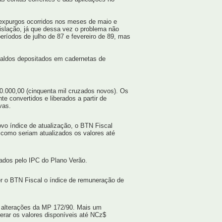
 expurgos ocorridos nos meses de maio e
gislação, já que dessa vez o problema não
ríodos de julho de 87 e fevereiro de 89, mas
saldos depositados em cadernetas de
0.000,00 (cinquenta mil cruzados novos). Os
e convertidos e liberados a partir de
vas.
vo índice de atualização, o BTN Fiscal
 como seriam atualizados os valores até
ados pelo IPC do Plano Verão.
r o BTN Fiscal o índice de remuneração de
s alterações da MP 172/90. Mais um
rar os valores disponíveis até NCz$