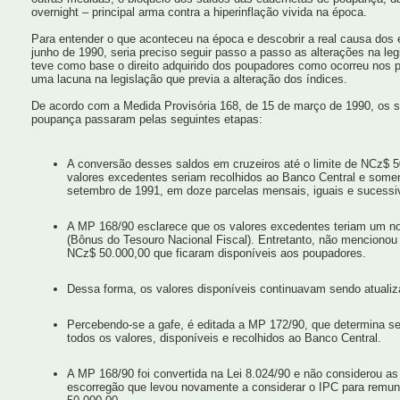
overnight – principal arma contra a hiperinflação vivida na época.
Para entender o que aconteceu na época e descobrir a real causa dos
junho de 1990, seria preciso seguir passo a passo as alterações na le
teve como base o direito adquirido dos poupadores como ocorreu nos pe
uma lacuna na legislação que previa a alteração dos índices.
De acordo com a Medida Provisória 168, de 15 de março de 1990, os 
poupança passaram pelas seguintes etapas:
A conversão desses saldos em cruzeiros até o limite de NCz$ 5
valores excedentes seriam recolhidos ao Banco Central e soment
setembro de 1991, em doze parcelas mensais, iguais e sucessi
A MP 168/90 esclarece que os valores excedentes teriam um no
(Bônus do Tesouro Nacional Fiscal). Entretanto, não mencionou
NCz$ 50.000,00 que ficaram disponíveis aos poupadores.
Dessa forma, os valores disponíveis continuavam sendo atualiz
Percebendo-se a gafe, é editada a MP 172/90, que determina se
todos os valores, disponíveis e recolhidos ao Banco Central.
A MP 168/90 foi convertida na Lei 8.024/90 e não considerou a
escorregão que levou novamente a considerar o IPC para remune