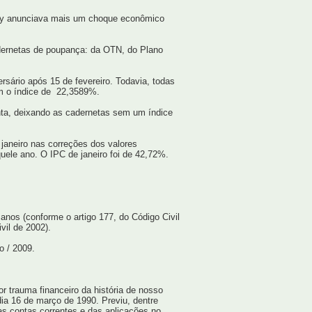
ney anunciava mais um choque econômico
dernetas de poupança: da OTN, do Plano
sário após 15 de fevereiro. Todavia, todas
am o índice de 22,3589%.
nta, deixando as cadernetas sem um índice
 janeiro nas correções dos valores
uele ano. O IPC de janeiro foi de 42,72%.
anos (conforme o artigo 177, do Código Civil
vil de 2002).
o / 2009.
r trauma financeiro da história de nosso
dia 16 de março de 1990. Previu, dentre
as contas correntes e das aplicações no