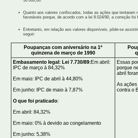
50.000,00.
Quanto aos valores confiscados, todas as ações que tentaram r
favoráveis porque, de acordo com a lei 8.024/90, a correção foi 
Entretanto, em relação aos valores disponíveis, pôde-se assist
seguir:
Poupanças com aniversário na 1ª
Poup
quinzena de março de 1990
q
Embasamento legal: Lei 7.730/89:
Em abril:
Essas pou
IPC de março à 84,32%
porque n
abril for
Em maio: IPC de abril à 44,80%
As ações 
Em junho: IPC de maio à 7,87%
contra o 
O que foi praticado
:
Em abril: 84,32%
Em maio: 0% à devido ao congelamento
Em junho: 5,38%