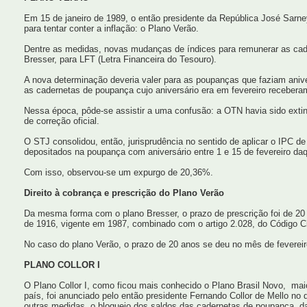
Em 15 de janeiro de 1989, o então presidente da República José Sar
para tentar conter a inflação: o Plano Verão.
Dentre as medidas, novas mudanças de índices para remunerar as ca
Bresser, para LFT (Letra Financeira do Tesouro).
A nova determinação deveria valer para as poupanças que faziam aniver
as cadernetas de poupança cujo aniversário era em fevereiro receber
Nessa época, pôde-se assistir a uma confusão: a OTN havia sido exti
de correção oficial.
O STJ consolidou, então, jurisprudência no sentido de aplicar o IPC de
depositados na poupança com aniversário entre 1 e 15 de fevereiro daq
Com isso, observou-se um expurgo de 20,36%.
Direito à cobrança e prescrição do Plano Verão
Da mesma forma com o plano Bresser, o prazo de prescrição foi de 20 
de 1916, vigente em 1987, combinado com o artigo 2.028, do Código Ci
No caso do plano Verão, o prazo de 20 anos se deu no mês de fevereir
PLANO COLLOR I
O Plano Collor I, como ficou mais conhecido o Plano Brasil Novo, maio
país, foi anunciado pelo então presidente Fernando Collor de Mello no 
outras medidas, o bloqueio dos saldos das cadernetas de poupança, d