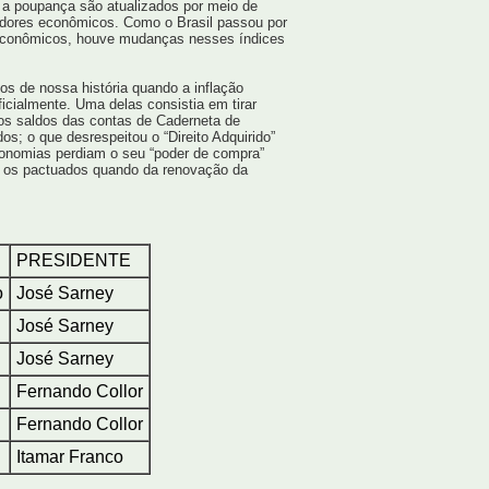
a poupança são atualizados por meio de
adores econômicos. Como o Brasil passou por
econômicos, houve mudanças nesses índices
s de nossa história quando a inflação
ficialmente. Uma delas consistia em tirar
 os saldos das contas de Caderneta de
s; o que desrespeitou o “Direito Adquirido”
onomias perdiam o seu “poder de compra”
m os pactuados quando da renovação da
PRESIDENTE
o
José Sarney
José Sarney
José Sarney
Fernando Collor
Fernando Collor
Itamar Franco