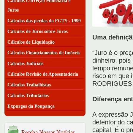
Cálculos Correção Monetária e
Juros
Cálculos das perdas do FGTS - 1999
Cálculos de Juros sobre Juros
Uma definiçã
Cálculos de Liquidação
“Juro é o preç
Cálculos Financiamentos de Imóveis
dinheiro, pois
Cálculos Judiciais
tempo remunera
Cálculos Revisão de Aposentadoria
risco em que i
RODRIGUES, 1
Cálculos Trabalhistas
Cálculos Tributários
Diferença ent
Expurgos da Poupança
A expressão J
detentor do c
capital. É o p
Receba Nossas Notícias