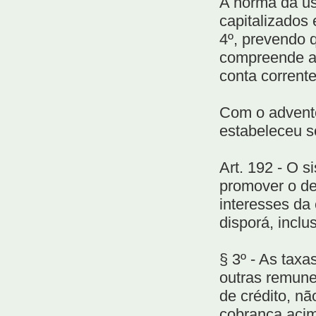
A norma da us
capitalizados 
4º, prevendo q
compreende a 
conta corrent
Com o advento
estabeleceu se
Art. 192 - O s
promover o de
interesses da
disporá, inclu
§ 3º - As taxa
outras remune
de crédito, nã
cobrança acim