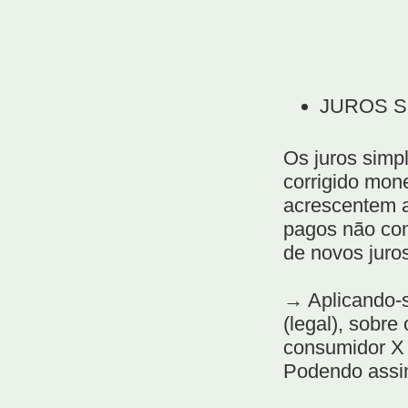
JUROS S
Os juros simp
corrigido mone
acrescentem a
pagos não con
de novos juro
→ Aplicando-s
(legal), sobre
consumidor X 
Podendo assi