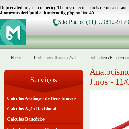
Deprecated
: mysql_connect(): The mysql extension is deprecated and 
/home/mestieri/public_html/config.php
on line
49
São Paulo: (11) 9.9812-917
Home
Profissional Responsável
Indicadores Econômico
Anatocismo
Serviços
Juros - 11
Cálculos Avaliação de Bens Imóveis
Cálculos Ação Revisional
Cálculos Bancários