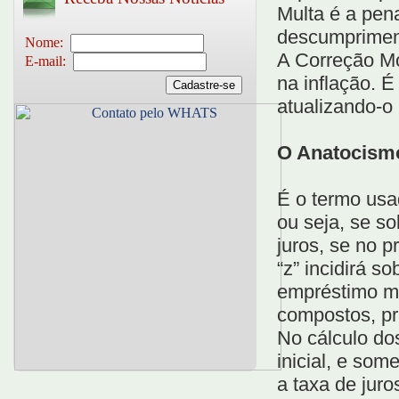
Multa é a pen
descumprimen
Nome:
A Correção Mo
E-mail:
na inflação. 
atualizando-o 
O Anatocism
É o termo usad
ou seja, se s
juros, se no 
“z” incidirá so
empréstimo ma
compostos, p
No cálculo dos
inicial, e som
a taxa de juro